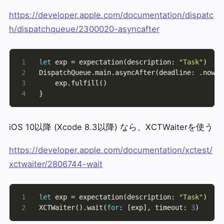
https://developer.apple.com/documentation/dispatc
h/dispatchqueue/2300020-asyncafter
let
 exp = expectation(description: 
"Task"
DispatchQueue.main.asyncAfter(deadline: .now()
iOS 10以降 (Xcode 8.3以降) なら、XCTWaiterを使う
https://developer.apple.com/documentation/xctest/
xctwaiter/2806744-wait
let
 exp = expectation(description: 
"Task"
XCTWaiter().wait(
for
: [exp], timeout: 
3