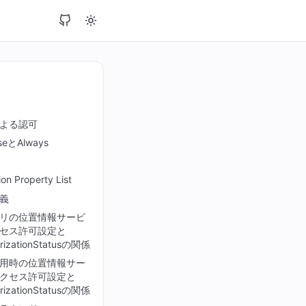
よる認可
seとAlways
ion Property List
義
リの位置情報サービ
セス許可設定と
rizationStatusの関係
用時の位置情報サー
クセス許可設定と
rizationStatusの関係