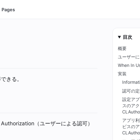
Pages
目次
概要
ユーザーに
When In U
実装
得できる。
Informat
認可の定
設定アプ
スのアク
CLAutho
アプリ利
horization（ユーザーによる認可）
ビスのア
CLAutho