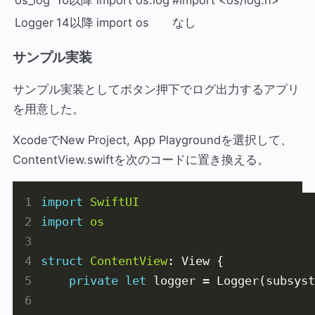
os_log
10以降
import os.log
#import <os/log.h>
Logger
14以降
import os
なし
サンプル実装
サンプル実装としてボタン押下でログ出力するアプリ
を用意した。
XcodeでNew Project, App Playgroundを選択して、
ContentView.swiftを次のコードに置き換える。
import
SwiftUI
import
os
struct
ContentView
private
let
 logger = Logger(subsyst