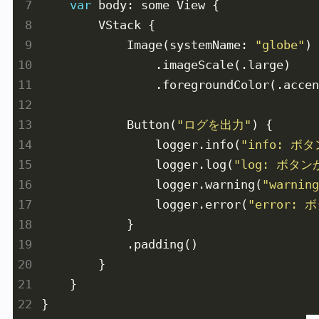
var
            Image(systemName: 
"globe"
            Button(
"ログを出力"
                logger.info(
"info: 
                logger.log(
"log: ボタ
                logger.warning(
"warn
                logger.error(
"error: