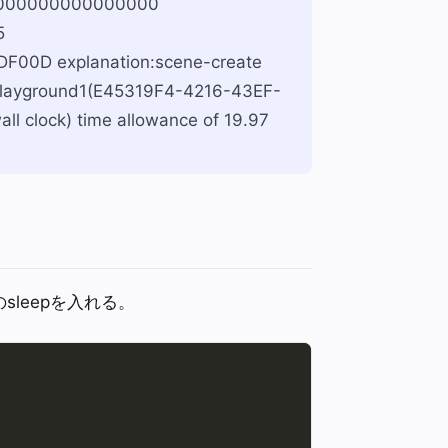
0000000000000000
5
F00D explanation:scene-create
pPlayground1(E45319F4-4216-43EF-
 clock) time allowance of 19.97
のsleepを入れる。