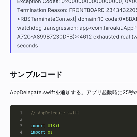
Exception Codes: 0x0000000000000000, 0x
Termination Reason: FRONTBOARD 234343220
<RBSTerminateContext| domain:10 code:0x8BAD
watchdog transgression: app<com.hiroakit.Ap
A72C-A899B7230DFB)>:4612 exhausted real (wall
seconds
サンプルコード
AppDelegate.swiftを追加する。アプリ起動時に25秒
// AppDelegate.swift
import
UIKit
import
os