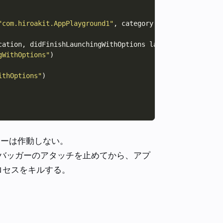
"com.hiroakit.AppPlayground1"
, category: 
"Launch"
cation, didFinishLaunchingWithOptions launchOptions: [UI
gWithOptions"
ithOptions"
タイマーは作動しない。
のデバッガーのアタッチを止めてから、アプ
プロセスをキルする。