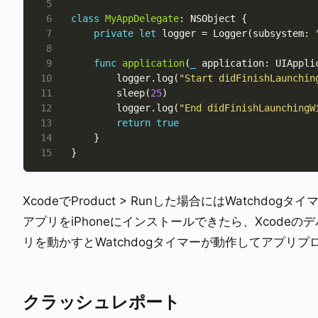
class
MyAppDelegate
private
let
 logger = Logger(subsystem: 
func
application
(
_
 application: UIAppli
        logger.log(
"Start didFinishLaunchin
        sleep(
25
        logger.log(
"End didFinishLaunchingW
return
true
XcodeでProduct > Runした場合にはWatchdog
アプリをiPhoneにインストールできたら、Xcode
リを動かすとWatchdogタイマーが動作してアプリ
クラッシュレポート