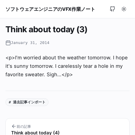
ソフトウェアエンジニアのVFX作業ノート
Think about today (3)
January 31, 2014
<p>I'm worried about the weather tomorrow. I hope
it's sunny tomorrow. I carelessly tear a hole in my
favorite sweater. Sigh…</p>
# 過去記事インポート
前の記事
Think about today (4)