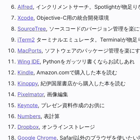
Alfred
, インクリメントサーチ。Spotlightが物
Xcode
, Objective-C用の統合開発環境
SourceTree
, ソースコードのバージョン管理を楽
iTerm2
ターミナルエミュレータ。Terminalが物
MacPorts
, ソフトウェアのパッケージ管理を楽に
Wing IDE
, Pythonをガッツリ書くならお試しあれ
Kindle
, Amazon.comで購入した本を読む
Kinoppy
, 紀伊国屋書店から購入した本を読む
Pixelmator
, 画像編集
Keynote
, プレゼン資料作成のお供に
Numbers
, 表計算
Dropbox
, オンラインストレージ
Google Chrome
, Safari以外のブラウザを使いた