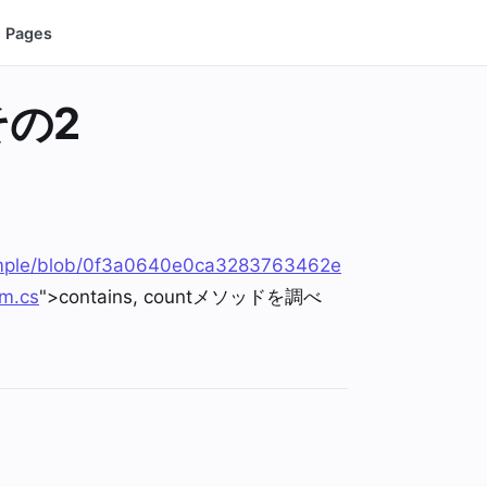
Pages
 その2
sSample/blob/0f3a0640e0ca3283763462e
m.cs
">contains, countメソッドを調べ