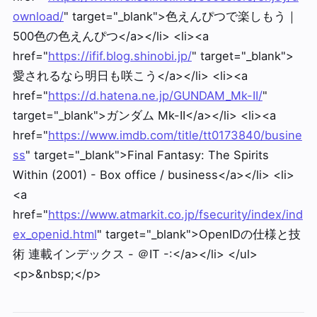
ownload/
" target="_blank">色えんぴつで楽しもう｜
500色の色えんぴつ</a></li> <li><a
href="
https://ifif.blog.shinobi.jp/
" target="_blank">
愛されるなら明日も咲こう</a></li> <li><a
href="
https://d.hatena.ne.jp/GUNDAM_Mk-II/
"
target="_blank">ガンダム Mk-II</a></li> <li><a
href="
https://www.imdb.com/title/tt0173840/busine
ss
" target="_blank">Final Fantasy: The Spirits
Within (2001) - Box office / business</a></li> <li>
<a
href="
https://www.atmarkit.co.jp/fsecurity/index/ind
ex_openid.html
" target="_blank">OpenIDの仕様と技
術 連載インデックス - ＠IT -:</a></li> </ul>
<p>&nbsp;</p>