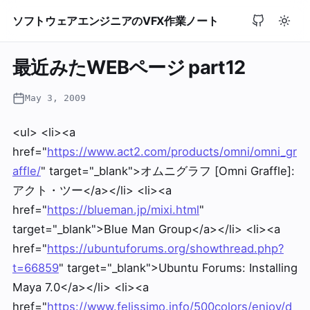
ソフトウェアエンジニアのVFX作業ノート
最近みたWEBページ part12
May 3, 2009
<ul> <li><a
href="
https://www.act2.com/products/omni/omni_gr
affle/
" target="_blank">オムニグラフ [Omni Graffle]:
アクト・ツー</a></li> <li><a
href="
https://blueman.jp/mixi.html
"
target="_blank">Blue Man Group</a></li> <li><a
href="
https://ubuntuforums.org/showthread.php?
t=66859
" target="_blank">Ubuntu Forums: Installing
Maya 7.0</a></li> <li><a
href="
https://www.felissimo.info/500colors/enjoy/d