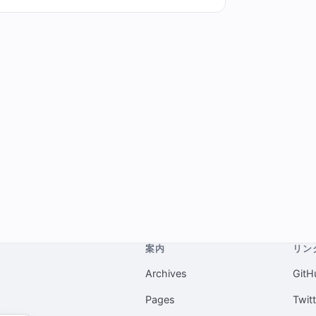
案内
リン
Archives
GitH
Pages
Twit