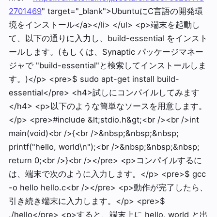
2701469
" target="_blank">UbuntuにC言語の開発環
境をインストール</a></li> </ul> <p>端末を起動し
て、以下の通りに入力し、build-essential をインスト
ールします。(もしくは、Synaptic パッケージマネー
ジャで "build-essential"と検索してインストールしま
す。)</p> <pre>$ sudo apt-get install build-
essential</pre> <h4>試しにコンパイルしてみます
</h4> <p>以下のような簡単なソースを用意します。
</p> <pre>#include &lt;stdio.h&gt;<br /><br />int
main(void)<br />{<br />&nbsp;&nbsp;&nbsp;
printf("hello, world\n");<br />&nbsp;&nbsp;&nbsp;
return 0;<br />}<br /></pre> <p>コンパイルするに
は、端末で次のように入力します。</p> <pre>$ gcc
-o hello hello.c<br /></pre> <p>動作が完了したら、
引き続き端末に入力します。</p> <pre>$
./hello</pre> <p>すると、端末上に hello, world と出