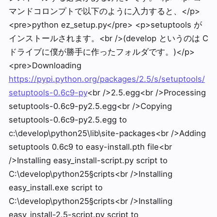
マンドコロンプトで以下のように入力すると、</p>
<pre>python ez_setup.py</pre> <p>setuptools が
インストールされます。<br />(develop というのは C
ドライブに僕が勝手に作ったフォルダです。)</p>
<pre>Downloading
https://pypi.python.org/packages/2.5/s/setuptools/
setuptools-0.6c9-py
<br />2.5.egg<br />Processing
setuptools-0.6c9-py2.5.egg<br />Copying
setuptools-0.6c9-py2.5.egg to
c:\develop\python25\lib\site-packages<br />Adding
setuptools 0.6c9 to easy-install.pth file<br
/>Installing easy_install-script.py script to
C:\develop\python25§cripts<br />Installing
easy_install.exe script to
C:\develop\python25§cripts<br />Installing
easy_install-2.5-script.py script to