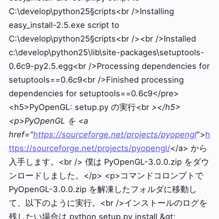
C:\develop\python25§cripts<br />Installing
easy_install-2.5.exe script to
C:\develop\python25§cripts<br /><br />Installed
c:\develop\python25\lib\site-packages\setuptools-
0.6c9-py2.5.egg<br />Processing dependencies for
setuptools==0.6c9<br />Finished processing
dependencies for setuptools==0.6c9</pre>
<h5>PyOpenGL: setup.py の実行<br
></h5>
<p>PyOpenGL を <a
href="
https://sourceforge.net/projects/pyopengl
">
h
ttps://sourceforge.net/projects/pyopengl/
</a> から
入手します。<br /> 僕は PyOpenGL-3.0.0.zip をダウ
ンロードしました。</p> <p>コマンドコロンプトで
PyOpenGL-3.0.0.zip を解凍したフォルダに移動し
て、以下のように実行。<br />インストールのログを
残したい場合は python setup.py install &gt;