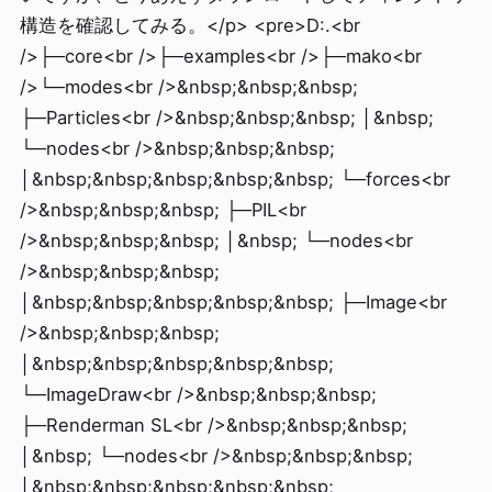
構造を確認してみる。</p> <pre>D:.<br
/>├─core<br />├─examples<br />├─mako<br
/>└─modes<br />&nbsp;&nbsp;&nbsp;
├─Particles<br />&nbsp;&nbsp;&nbsp; │&nbsp;
└─nodes<br />&nbsp;&nbsp;&nbsp;
│&nbsp;&nbsp;&nbsp;&nbsp;&nbsp; └─forces<br
/>&nbsp;&nbsp;&nbsp; ├─PIL<br
/>&nbsp;&nbsp;&nbsp; │&nbsp; └─nodes<br
/>&nbsp;&nbsp;&nbsp;
│&nbsp;&nbsp;&nbsp;&nbsp;&nbsp; ├─Image<br
/>&nbsp;&nbsp;&nbsp;
│&nbsp;&nbsp;&nbsp;&nbsp;&nbsp;
└─ImageDraw<br />&nbsp;&nbsp;&nbsp;
├─Renderman SL<br />&nbsp;&nbsp;&nbsp;
│&nbsp; └─nodes<br />&nbsp;&nbsp;&nbsp;
│&nbsp;&nbsp;&nbsp;&nbsp;&nbsp;