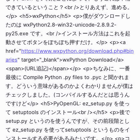
できているということ？<br />とりあえず、進める。
</p> <h5>wxPython</h5> <p>僕がダウンロードし
たのは wxPython2.8-win32-unicode-2.8.9.2-
py25.exe です。<br />インストール方法はこれを起
動させてボタンをぽちぽち押すだけ。</p> <p><a
href="
https://www.wxpython.org/download.php#bin
aries
" target="_blank">wxPython Download</a>
<span>(URL追記)</span></p> <p>ちなみに、一番
最後に Compile Python .py files to .pyc と聞かれま
す。どういう意味があるのかよくわかりませんが僕は
チェックしました。(コンパイルするんだとは思うん
ですけど</p> <h5>PyOpenGL: ez_setup.py を使っ
て setuptools のインストール<br /></h5> <p>後で
setup.py というのを使うんですが、その前段階とし
て ez_setup.py を使ってsetuptools というものをイ
ンストールする必要があるみたいです。</p> <p>コ