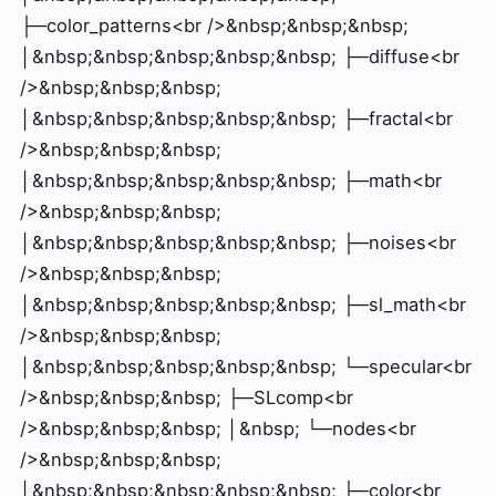
├─color_patterns<br />&nbsp;&nbsp;&nbsp;
│&nbsp;&nbsp;&nbsp;&nbsp;&nbsp; ├─diffuse<br
/>&nbsp;&nbsp;&nbsp;
│&nbsp;&nbsp;&nbsp;&nbsp;&nbsp; ├─fractal<br
/>&nbsp;&nbsp;&nbsp;
│&nbsp;&nbsp;&nbsp;&nbsp;&nbsp; ├─math<br
/>&nbsp;&nbsp;&nbsp;
│&nbsp;&nbsp;&nbsp;&nbsp;&nbsp; ├─noises<br
/>&nbsp;&nbsp;&nbsp;
│&nbsp;&nbsp;&nbsp;&nbsp;&nbsp; ├─sl_math<br
/>&nbsp;&nbsp;&nbsp;
│&nbsp;&nbsp;&nbsp;&nbsp;&nbsp; └─specular<br
/>&nbsp;&nbsp;&nbsp; ├─SLcomp<br
/>&nbsp;&nbsp;&nbsp; │&nbsp; └─nodes<br
/>&nbsp;&nbsp;&nbsp;
│&nbsp;&nbsp;&nbsp;&nbsp;&nbsp; ├─color<br