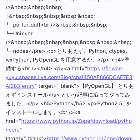
/>&nbsp;&nbsp;&nbsp;
│&nbsp;&nbsp;&nbsp;&nbsp;&nbsp;
└─porter_duff<br />&nbsp;&nbsp;&nbsp;
└─Unix<br
/>&nbsp;&nbsp;&nbsp;&nbsp;&nbsp;&nbsp;&nbsp;
└─nodes</pre> <p>とりあえず、Python, ctypes,
wxPython, PyOpenGL を用意するか。</p> <h4>準
備する<br /></h4> <p><a href="
https://flower-
yuyu.spaces.live.com/Blog/cns!450AF866DCAF7E3
A!283.entry
" target="_blank">【PyOpenGL】 とりあ
えずインストール</a> という記事に沿ってやってみ
ました。</p> <h5>Python</h5> <p>Python2.5.1を
インストールします。<br /><a
href="
https://www.python.jp/Zope/download/pytho
ncore
"
target="_blank">
https://www.python.jp/Zope/downl