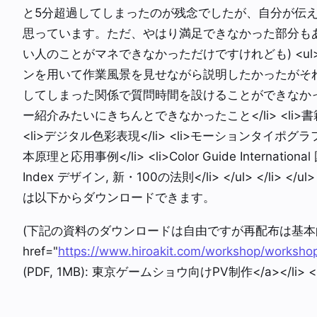
と5分超過してしまったのが残念でしたが、自分が伝
思っています。ただ、やはり満足できなかった部分も
い人のことがマネできなかっただけですけれども) <ul>
ンを用いて作業風景を見せながら説明したかったがそれがで
してしまった関係で質問時間を設けることができなかったこ
ー紹介みたいにきちんとできなかったこと</li> <li>
<li>デジタル色彩表現</li> <li>モーションタイポグラフィ</
本原理と応用事例</li> <li>Color Guide Internationa
Index デザイン, 新・100の法則</li> </ul> </l
は以下からダウンロードできます。
(下記の資料のダウンロードは自由ですが再配布は基本的に不可
href="
https://www.hiroakit.com/workshop/workshop
(PDF, 1MB): 東京ゲームショウ向けPV制作</a></li> <li