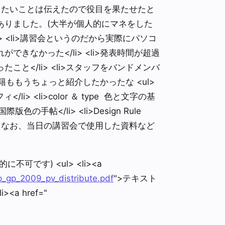
えたいことは伝えたので役目を果たせたと
ありました。(大半が個人的にマネをした
 <li>講習会というのだから実際にパソコ
きなかった</li> <li>発表時間が超過
と</li> <li>スタッフをバンドメンバ
書籍ももうちょっと紹介したかったな <ul>
li> <li>color ＆ type 色と文字の基
l 国際版色の手帖</li> <li>Design Rule
i> </ul> なお、当日の講習会で使用した資料など
です) <ul> <li><a
_gp_2009_pv_distribute.pdf
">テキスト
><a href="