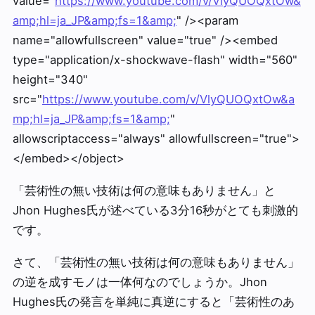
value="
https://www.youtube.com/v/VlyQUOQxtOw&
amp;hl=ja_JP&amp;fs=1&amp;
" /><param
name="allowfullscreen" value="true" /><embed
type="application/x-shockwave-flash" width="560"
height="340"
src="
https://www.youtube.com/v/VlyQUOQxtOw&a
mp;hl=ja_JP&amp;fs=1&amp;
"
allowscriptaccess="always" allowfullscreen="true">
</embed></object>
「芸術性の無い技術は何の意味もありません」と
Jhon Hughes氏が述べている3分16秒がとても刺激的
です。
さて、「芸術性の無い技術は何の意味もありません」
の逆を成すモノは一体何なのでしょうか。Jhon
Hughes氏の発言を単純に真逆にすると「芸術性のあ