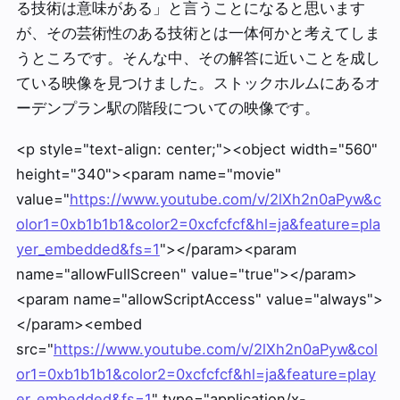
る技術は意味がある」と言うことになると思います
が、その芸術性のある技術とは一体何かと考えてしま
うところです。そんな中、その解答に近いことを成し
ている映像を見つけました。ストックホルムにあるオ
ーデンプラン駅の階段についての映像です。
<p style="text-align: center;"><object width="560"
height="340"><param name="movie"
value="
https://www.youtube.com/v/2lXh2n0aPyw&c
olor1=0xb1b1b1&color2=0xcfcfcf&hl=ja&feature=pla
yer_embedded&fs=1
"></param><param
name="allowFullScreen" value="true"></param>
<param name="allowScriptAccess" value="always">
</param><embed
src="
https://www.youtube.com/v/2lXh2n0aPyw&col
or1=0xb1b1b1&color2=0xcfcfcf&hl=ja&feature=play
er_embedded&fs=1
" type="application/x-