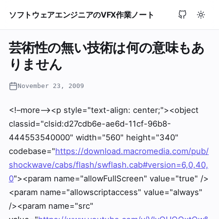
ソフトウェアエンジニアのVFX作業ノート
芸術性の無い技術は何の意味もあ
りません
November 23, 2009
<!–more–><p style="text-align: center;"><object
classid="clsid:d27cdb6e-ae6d-11cf-96b8-
444553540000" width="560" height="340"
codebase="
https://download.macromedia.com/pub/
shockwave/cabs/flash/swflash.cab#version=6,0,40,
0
"><param name="allowFullScreen" value="true" />
<param name="allowscriptaccess" value="always"
/><param name="src"