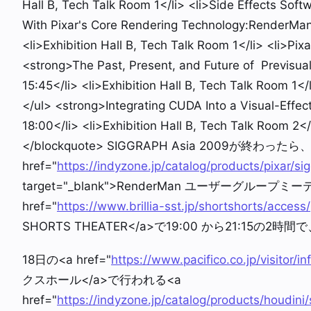
Hall B, Tech Talk Room 1</li> <li>Side Effects Sof
With Pixar's Core Rendering Technology:RenderMan
<li>Exhibition Hall B, Tech Talk Room 1</li> <li>Pix
<strong>The Past, Present, and Future of Previsua
15:45</li> <li>Exhibition Hall B, Tech Talk Room 1</
</ul> <strong>Integrating CUDA Into a Visual-Effec
18:00</li> <li>Exhibition Hall B, Tech Talk Room 2</
</blockquote> SIGGRAPH Asia 2009が終わっ
href="
https://indyzone.jp/catalog/products/pixar/s
target="_blank">RenderMan ユーザーグルー
href="
https://www.brillia-sst.jp/shortshorts/access/
SHORTS THEATER</a>で19:00 から21:15
18日の<a href="
https://www.pacifico.co.jp/visitor/i
クスホール</a>で行われる<a
href="
https://indyzone.jp/catalog/products/houdini