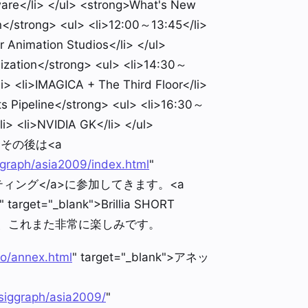
tware</li> </ul> <strong>What's New
</strong> <ul> <li>12:00～13:45</li>
ar Animation Studios</li> </ul>
lization</strong> <ul> <li>14:30～
li> <li>IMAGICA + The Third Floor</li>
ts Pipeline</strong> <ul> <li>16:30～
li> <li>NVIDIA GK</li> </ul>
たら、その後は<a
iggraph/asia2009/index.html
"
プミーティング</a>に参加してきます。<a
" target="_blank">Brillia SHORT
の2時間で、これまた非常に楽しみです。
nfo/annex.html
" target="_blank">アネッ
/siggraph/asia2009/
"