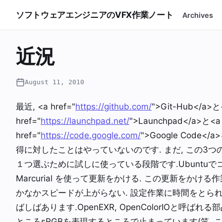
ソフトウェアエンジニアのVFX作業ノート
Archives
近況
August 11, 2010
最近, <a href="
https://github.com/
">Git-Hub</a>と
href="
https://launchpad.net/
">Launchpad</a>と<a
href="
https://code.google.com/
">Google Code
得に対したことはやっていないのです. まだ, この3
１つ選ぶために試しに使っている段階です.Ubuntuでコードを
Marcurial を使って更新をかける. この更新をか
かなかスピードが上がらない. 設定作業に時間をとられ
ばしばあります.OpenEXR, OpenColorIOと呼ば
ところsRGBを表現するところで止まっています(笑.