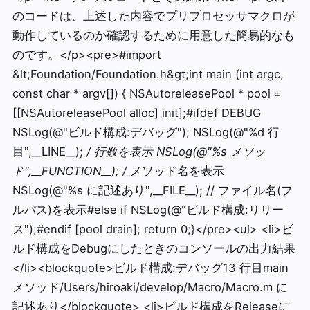
のコードは、上述した内容でプリプロセッサマクロが
動作しているのか確認するために用意した簡易的なも
のです。</p><pre>#import
&lt;Foundation/Foundation.h&gt;int main (int argc,
const char * argv[]) { NSAutoreleasePool * pool =
[[NSAutoreleasePool alloc] init];#ifdef DEBUG
NSLog(@"ビルド構成:デバッグ"); NSLog(@"%d 行
目",__LINE__);
/ 行数を表示 NSLog(@"%s メソッ
ド",__FUNCTION__); /
メソッド名を表示
NSLog(@"%s に記述あり",__FILE__); // ファイル名(フ
ルパス)を表示#else if NSLog(@"ビルド構成:リリー
ス");#endif [pool drain]; return 0;}</pre><ul> <li>ビ
ルド構成をDebugにしたときのコンソールの出力結果
</li><blockquote>ビルド構成:デバッグ13 行目main
メソッド/Users/hiroaki/develop/Macro/Macro.m に
記述あり</blockquote> <li>ビルド構成をReleaseに