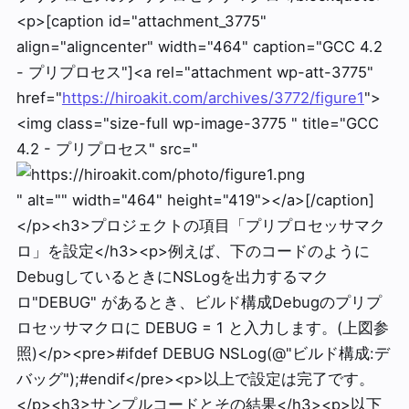
<p>[caption id="attachment_3775"
align="aligncenter" width="464" caption="GCC 4.2
- プリプロセス"]<a rel="attachment wp-att-3775"
href="
https://hiroakit.com/archives/3772/figure1
">
<img class="size-full wp-image-3775 " title="GCC
4.2 - プリプロセス" src="
" alt="" width="464" height="419"></a>[/caption]
</p><h3>プロジェクトの項目「プリプロセッサマク
ロ」を設定</h3><p>例えば、下のコードのように
DebugしているときにNSLogを出力するマク
ロ"DEBUG" があるとき、ビルド構成Debugのプリプ
ロセッサマクロに DEBUG = 1 と入力します。(上図参
照)</p><pre>#ifdef DEBUG NSLog(@"ビルド構成:デ
バッグ");#endif</pre><p>以上で設定は完了です。
</p><h3>サンプルコードとその結果</h3><p>以下