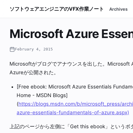
ソフトウェアエンジニアのVFX作業ノート
Archives
Microsoft Azure Essen
February 4, 2015
Microsoftがブログでアナウンスを出した。Microsoft Azure 
Azureが公開された。
[Free ebook: Microsoft Azure Essentials Fundame
Home - MSDN Blogs]
(
https://blogs.msdn.com/b/microsoft_press/arch
azure-essentials-fundamentals-of-azure.aspx)
上記のページから左側に「Get this ebook」という