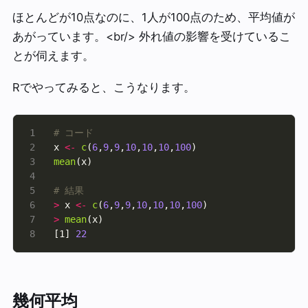
ほとんどが10点なのに、1人が100点のため、平均値が
あがっています。<br/> 外れ値の影響を受けているこ
とが伺えます。
Rでやってみると、こうなります。
# コード
x 
<-
c
(
6
,
9
,
9
,
10
,
10
,
10
,
100
mean
# 結果
>
 x 
<-
c
(
6
,
9
,
9
,
10
,
10
,
10
,
100
>
mean
[1] 
22
幾何平均