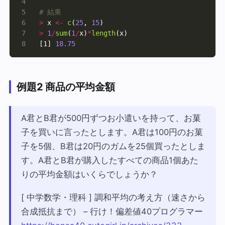
# 結果
>
 x 
<-
c
(
25
, 
15
>
1
/
sum
(
1
/
x)
*
length
[1] 
18.75
例題2 商品の平均金額
A君とB君が500円ずつお小遣いを持って、お菓
子を買いに言ったとします。A君は100円のお菓
子を5個、B君は20円のガムを25個買ったとしま
す。A君とB君が購入したすべての商品1個あた
りの平均金額はいくらでしょうか？
[ 中学数学・理科 ] 調和平均の考え方（速さから
合成抵抗まで） – 行け！偏差値40プログラマー