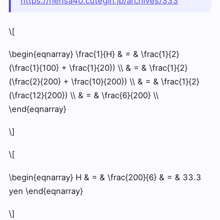
https://hensa40.cutegirl.jp/archives/333
\[
\begin{eqnarray} \frac{1}{H} & = & \frac{1}{2}
(\frac{1}{100} + \frac{1}{20}) \\ & = & \frac{1}{2}
(\frac{2}{200} + \frac{10}{200}) \\ & = & \frac{1}{2}
(\frac{12}{200}) \\ & = & \frac{6}{200} \\
\end{eqnarray}
\]
\[
\begin{eqnarray} H & = & \frac{200}{6} & = & 33.3
yen \end{eqnarray}
\]