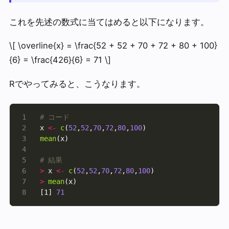
これを先述の数式に当てはめると以下になります。
\[ \overline{x} = \frac{52 + 52 + 70 + 72 + 80 + 100}
{6} = \frac{426}{6} = 71 \]
Rでやってみると、こうなります。
# コード
x 
<-
c
(
52
,
52
,
70
,
72
,
80
,
100
mean
# 結果
>
 x 
<-
c
(
52
,
52
,
70
,
72
,
80
,
100
>
mean
[1] 
71