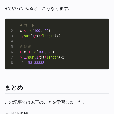
Rでやってみると、こうなります。
# コード
x 
<-
c
(
100
, 
20
1
/
sum
(
1
/
x)
*
length
# 結果
>
 x 
<-
c
(
100
, 
20
>
1
/
sum
(
1
/
x)
*
length
[1] 
33.33333
まとめ
この記事では以下のことを学習しました。
算術平均