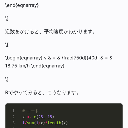
\end{eqnarray}
\]
逆数をかけると、平均速度がわかります。
\[
\begin{eqnarray} v & = & \frac{750d}{40d} & = &
18.75 km/h \end{eqnarray}
\]
Rでやってみると、こうなります。
# コード
x 
<-
c
(
25
, 
15
1
/
sum
(
1
/
x)
*
length