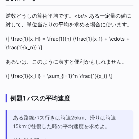
逆数どうしの算術平均です。<br/> ある一定量の値に
対して、単位当たりの平均を求める場合に使います。
\[ \frac{1}{x_H} = \frac{1}{n} (\frac{1}{x_1} + \cdots +
\frac{1}{x_n}) \]
あるいは、このように表すと便利かもしれません。
\[ \frac{1}{x_H} = \sum_{i=1}^n \frac{1}{x_i} \]
例題1 バスの平均速度
ある路線バス行きは時速25km、帰りは時速
15kmで往復した時の平均速度を求めよ。