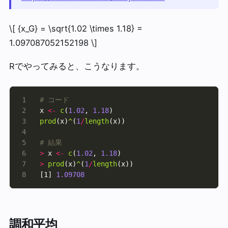
\[ {x_G} = \sqrt{1.02 \times 1.18} =
1.097087052152198 \]
Rでやってみると、こうなります。
# コード
x 
<-
c
(
1.02
, 
1.18
prod
(x)
^
(
1
/
length
# 結果
>
 x 
<-
c
(
1.02
, 
1.18
>
prod
(x)
^
(
1
/
length
[1] 
1.09708
調和平均