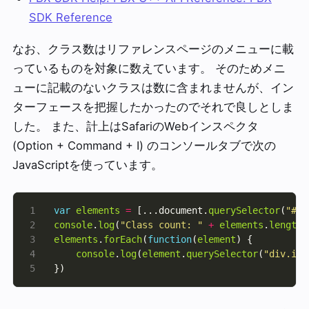
SDK Reference
なお、クラス数はリファレンスページのメニューに載
っているものを対象に数えています。 そのためメニ
ューに記載のないクラスは数に含まれませんが、イン
ターフェースを把握したかったのでそれで良しとしま
した。 また、計上はSafariのWebインスペクタ
(Option + Command + I) のコンソールタブで次の
JavaScriptを使っています。
var
elements
=
 [...document.
querySelector
(
"#na
console
.
log
(
"Class count: "
+
elements
.
length
elements
.
forEach
(
function
(
element
console
.
log
(
element
.
querySelector
(
"div.ite
})