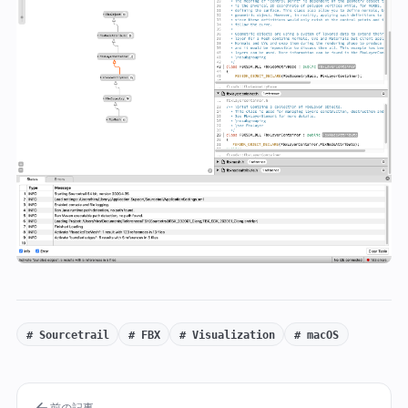
# Sourcetrail
# FBX
# Visualization
# macOS
前の記事