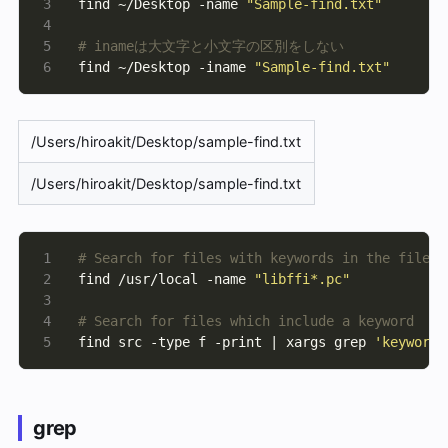
find ~/Desktop -name 
"Sample-find.txt"
# inameは大文字と小文字の区別をしない
find ~/Desktop -iname 
"Sample-find.txt"
/Users/hiroakit/Desktop/sample-find.txt
/Users/hiroakit/Desktop/sample-find.txt
# Search for files with keywords in the file n
find /usr/local -name 
"libffi*.pc"
# Search for files which include a keyword 
find src -type f -print | xargs grep 
'keyword'
grep