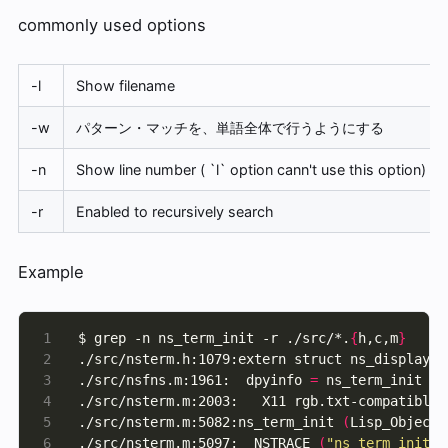
commonly used options
-l
Show filename
-w
パターン・マッチを、単語全体で行うようにする
-n
Show line number ( `l` option cann't use this option)
-r
Enabled to recursively search
Example
$ grep -n ns_term_init -r ./src/*.
{
h,c,m
}
./src/nsterm.h:1079:extern struct ns_display_i
./src/nsfns.m:1961:  dpyinfo 
=
 ns_term_init 
(
d
./src/nsterm.m:2003:   X11 rgb.txt-compatible 
./src/nsterm.m:5082:ns_term_init 
(
Lisp_Object 
./src/nsterm.m:5097:  NSTRACE 
(
"ns_term_init"
)