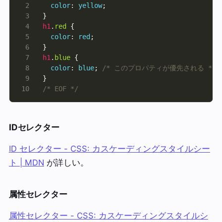
color
: 
yellow
h1
.
red
color
: 
red
h1
.
blue
color
: 
blue
; 
/* このプロパティが優先される */
/* EOF */
IDセレクター
ID セレクター - CSS: カスケーディングスタイルシー
ト | MDN
が詳しい。
属性セレクター
属性セレクター - CSS: カスケーディングスタイルシ