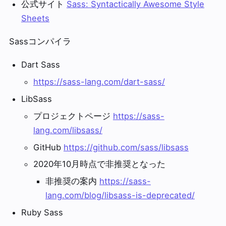
公式サイト
Sass: Syntactically Awesome Style
Sheets
Sassコンパイラ
Dart Sass
https://sass-lang.com/dart-sass/
LibSass
プロジェクトページ
https://sass-
lang.com/libsass/
GitHub
https://github.com/sass/libsass
2020年10月時点で非推奨となった
非推奨の案内
https://sass-
lang.com/blog/libsass-is-deprecated/
Ruby Sass