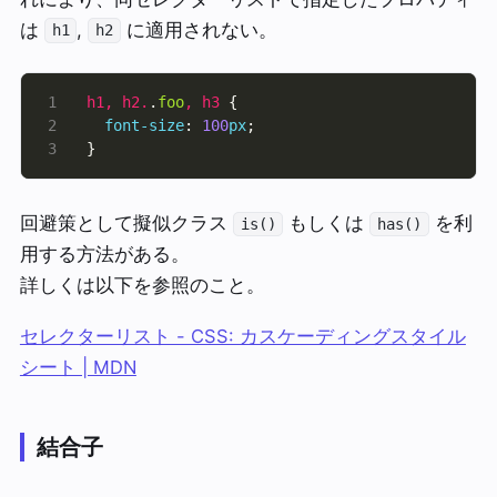
は
,
に適用されない。
h1
h2
h1
,
h2
.
.
foo
,
h3
font-size
: 
100
px
}
回避策として擬似クラス
もしくは
を利
is()
has()
用する方法がある。
詳しくは以下を参照のこと。
セレクターリスト - CSS: カスケーディングスタイル
シート | MDN
結合子