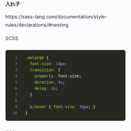
入れ子
https://sass-lang.com/documentation/style-
rules/declarations/#nesting
SCSS
.enlarge
font-size
:
14
px
transition
:
property
:
duration
:
4
s
delay
:
2
s
&
:hover
 { 
font-size
:
36
px
}