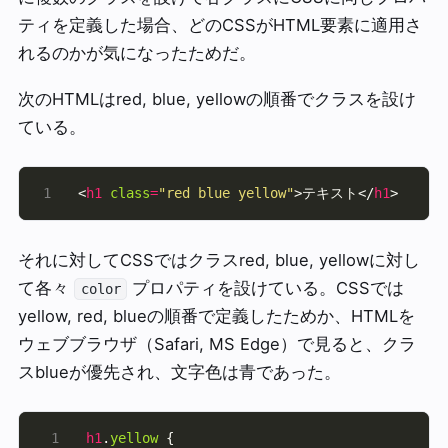
ティを定義した場合、どのCSSがHTML要素に適用さ
れるのかが気になったためだ。
次のHTMLはred, blue, yellowの順番でクラスを設け
ている。
<
h1
class
=
"red blue yellow"
>テキスト</
h1
>
それに対してCSSではクラスred, blue, yellowに対し
て各々
プロパティを設けている。CSSでは
color
yellow, red, blueの順番で定義したためか、HTMLを
ウェブブラウザ（Safari, MS Edge）で見ると、クラ
スblueが優先され、文字色は青であった。
h1
.
yellow