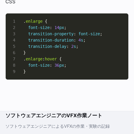
CSS
.
enlarge
font-size
: 
14
px
transition-property
: 
font-size
transition-duration
: 
4
s
transition-delay
: 
2
s
.
enlarge
:
hover
font-size
: 
36
px
}
ソフトウェアエンジニアのVFX作業ノート
ソフトウェアエンジニアによるVFXの作業・実験の記録