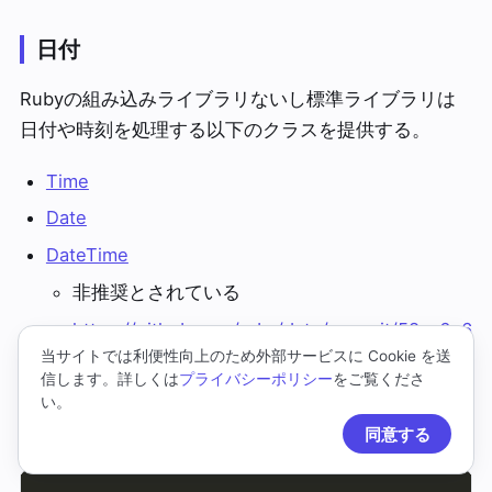
日付
Rubyの組み込みライブラリないし標準ライブラリは
日付や時刻を処理する以下のクラスを提供する。
Time
Date
DateTime
非推奨とされている
https://github.com/ruby/date/commit/58ca6e6
当サイトでは利便性向上のため外部サービスに Cookie を送
a3ee20c72a77266e0f74920b12a06ee9d
信します。詳しくは
プライバシーポリシー
をご覧くださ
い。
Time
同意する