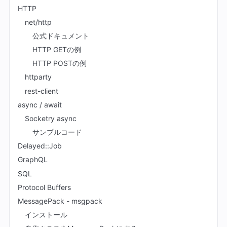
HTTP
net/http
公式ドキュメント
HTTP GETの例
HTTP POSTの例
httparty
rest-client
async / await
Socketry async
サンプルコード
Delayed::Job
GraphQL
SQL
Protocol Buffers
MessagePack - msgpack
インストール