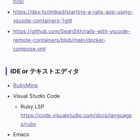
nce/
https://dev.to/imiked/starting-a-rails-app-using-
vscode-containers-1gj9
https://github.com/SeanSith/rails-with-vscode-
remote-containers/blob/main/docker-
compose.yml
IDE or テキストエディタ
RubyMine
Visual Studio Code
Ruby LSP
https://code.visualstudio.com/docs/language
s/ruby
Emacs