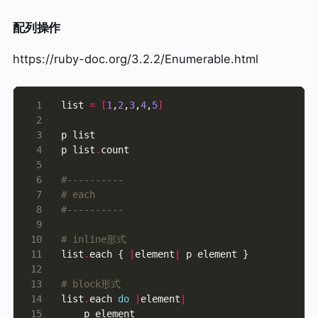
配列操作
https://ruby-doc.org/3.2.2/Enumerable.html
list 
=
[
1
,
2
,
3
,
4
,
5
]
p list
.
#----------
# each
#----------
# inline形式
list
.
each { 
|
element
|
# block形式
list
.
each 
do
|
element
|