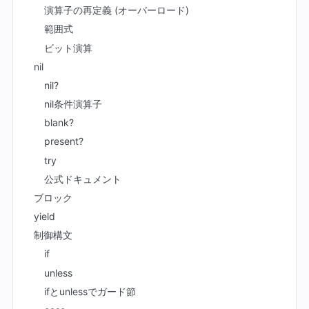
演算子の再定義 (オーバーロード)
範囲式
ビット演算
nil
nil?
nil条件演算子
blank?
present?
try
公式ドキュメント
ブロック
yield
制御構文
if
unless
ifとunlessでガード節