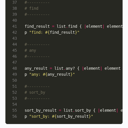
#----------
# find
#----------
find_result 
=
 list
.
find { 
|
element
|
 element 
%
p 
"find: 
#{
find_result
}
"
#----------
# any
#----------
any_result 
=
 list
.
any? { 
|
element
|
 element 
==
p 
"any: 
#{
any_result
}
"
#----------
# sort_by
#----------
sort_by_result 
=
 list
.
sort_by { 
|
element
|
p 
"sort_by: 
#{
sort_by_result
}
"