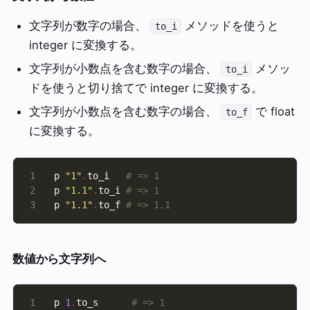
文字列が数字の場合、
メソッドを使うと
to_i
integer に変換する。
文字列が小数点を含む数字の場合、
メソッ
to_i
ドを使うと切り捨てで integer に変換する。
文字列が小数点を含む数字の場合、
で float
to_f
に変換する。
p 
"1"
.
to_i   
# => 1
p 
"1.1"
.
to_i 
# => 1
p 
"1.1"
.
to_f 
# => 1.1
数値から文字列へ
p 
1
.
to_s      
# => 1