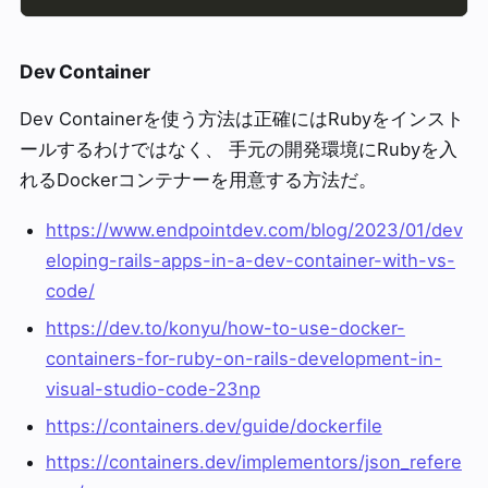
Dev Container
Dev Containerを使う方法は正確にはRubyをインスト
ールするわけではなく、 手元の開発環境にRubyを入
れるDockerコンテナーを用意する方法だ。
https://www.endpointdev.com/blog/2023/01/dev
eloping-rails-apps-in-a-dev-container-with-vs-
code/
https://dev.to/konyu/how-to-use-docker-
containers-for-ruby-on-rails-development-in-
visual-studio-code-23np
https://containers.dev/guide/dockerfile
https://containers.dev/implementors/json_refere