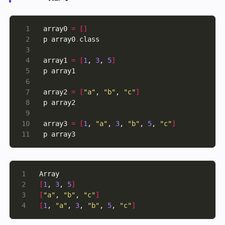
array0 
=
[]
p array0
.
array1 
=
[
1
, 
3
, 
5
]
array2 
=
[
"a"
, 
"b"
, 
"c"
]
array3 
=
[
1
, 
"a"
, 
3
, 
"b"
, 
5
, 
"c"
]
p array3
[
1
, 
3
, 
5
]
[
"a"
, 
"b"
, 
"c"
]
[
1
, 
"a"
, 
3
, 
"b"
, 
5
, 
"c"
]