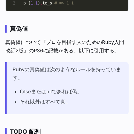
p (
1
.
1
)
.
to_s 
# => 1.1
真偽値
真偽値について『プロを目指す人のためのRuby入門
改訂2版』のP36に記載がある。以下に引用する。
Rubyの真偽値は次のようなルールを持っていま
す。
falseまたはnilであれば偽。
それ以外はすべて真。
TODO
配列