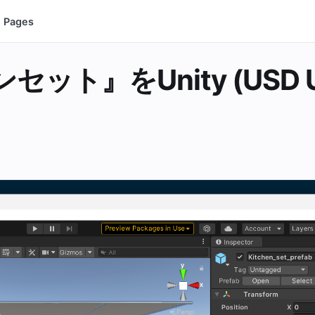
Pages
ト』をUnity (USD Un