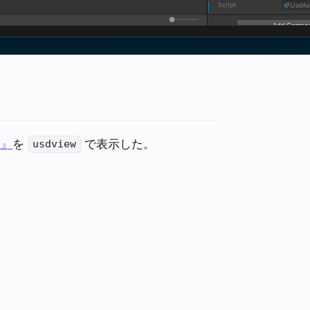
)』
を
で表示した。
usdview